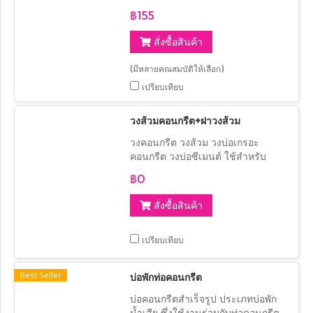
มาตรฐาน มอก
฿155
สั่งซื้อสินค้า
(มีหลายคุณสมบัติให้เลือก)
เปรียบเทียบ
วงส้วมคอนกรีต+ฝาวงส้วม
วงคอนกรีต วงส้วม วงบ่อเกรอะ
คอนกรีต วงบ่อซีเมนต์ ใช้สำหรับ
ระบบบำบัดแบบดั้งเดิม ส้วมซึม เทก้น
฿0
หลุมฟุตติ้ง ยกพื้นคอนกรีต ใช้ปลูก
ต้นไม้ หรือใช้ในการเกษตร
สั่งซื้อสินค้า
เปรียบเทียบ
Best Seller
บ่อพักท่อคอนกรีต
บ่อคอนกรีตสำเร็จรูป ประเภทบ่อพัก
น้ำเสีย ซึ่งใช้งานร่วมกับท่อคอนกรีต