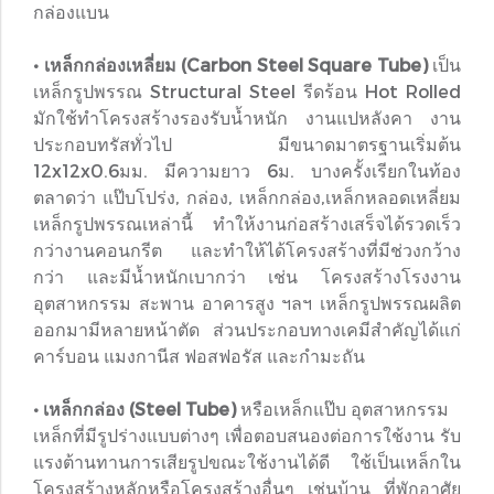
กล่องแบน
• เหล็กกล่องเหลี่ยม (Carbon Steel Square Tube)
เป็น
เหล็กรูปพรรณ Structural Steel รีดร้อน Hot Rolled
มักใช้ทำโครงสร้างรองรับน้ำหนัก งานแปหลังคา งาน
ประกอบทรัสทั่วไป มีขนาดมาตรฐานเริ่มต้น
12x12x0.6มม. มีความยาว 6ม. บางครั้งเรียกในท้อง
ตลาดว่า แป๊บโปร่ง, กล่อง, เหล็กกล่อง,เหล็กหลอดเหลี่ยม
เหล็กรูปพรรณเหล่านี้ ทำให้งานก่อสร้างเสร็จได้รวดเร็ว
กว่างานคอนกรีต และทำให้ได้โครงสร้างที่มีช่วงกว้าง
กว่า และมีน้ำหนักเบากว่า เช่น โครงสร้างโรงงาน
อุตสาหกรรม สะพาน อาคารสูง ฯลฯ เหล็กรูปพรรณผลิต
ออกมามีหลายหน้าตัด ส่วนประกอบทางเคมีสำคัญได้แก่
คาร์บอน แมงกานีส ฟอสฟอรัส และกำมะถัน
• เหล็กกล่อง (Steel Tube)
หรือเหล็กแป๊บ อุตสาหกรรม
เหล็กที่มีรูปร่างแบบต่างๆ เพื่อตอบสนองต่อการใช้งาน รับ
แรงต้านทานการเสียรูปขณะใช้งานได้ดี ใช้เป็นเหล็กใน
โครงสร้างหลักหรือโครงสร้างอื่นๆ เช่นบ้าน ที่พักอาศัย