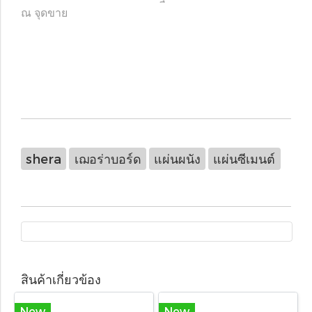
ณ จุดขาย
shera
เฌอร่าบอร์ด
แผ่นผนัง
แผ่นซีเมนต์
สินค้าเกี่ยวข้อง
New
New